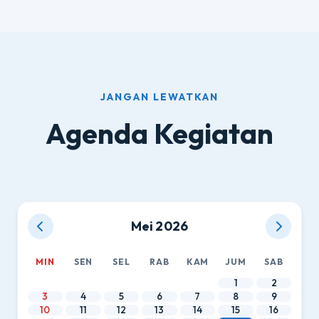
JANGAN LEWATKAN
Agenda Kegiatan
Mei 2026
MIN
SEN
SEL
RAB
KAM
JUM
SAB
1
2
3
4
5
6
7
8
9
10
11
12
13
14
15
16