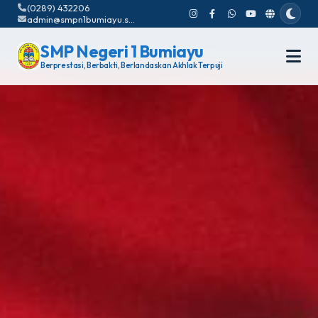
(0289) 432206
admin@smpn1bumiayu.sch.id
SMP Negeri 1 Bumiayu
Berprestasi, Berbakti, Berlandaskan Akhlak Terpuji