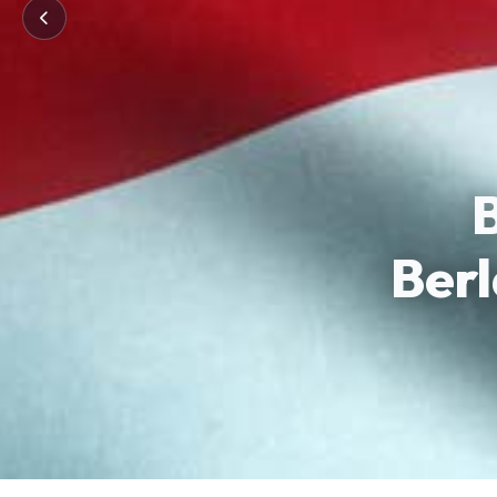
B
Berl