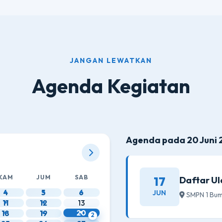
JANGAN LEWATKAN
Agenda Kegiatan
Agenda pada 20 Juni 
KAM
JUM
SAB
17
Daftar U
4
5
6
JUN
SMPN 1 Bum
11
12
13
20
18
19
2