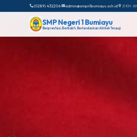
(0289) 432206
admin@smpn1bumiayu.sch.id
Jl KH. 
SMP Negeri 1 Bumiayu
Berprestasi, Berbakti, Berlandaskan Akhlak Terpuji