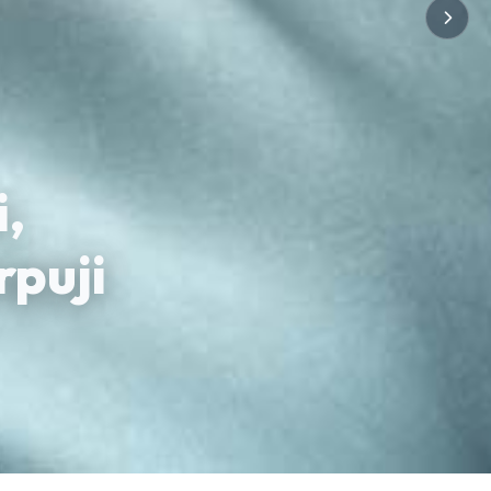
i,
rpuji