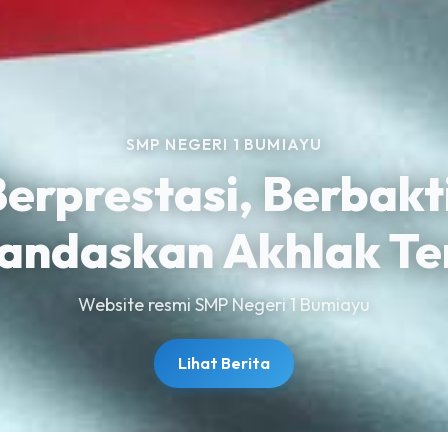
SMP NEGERI 1 BUMIAYU
erprestasi, Berbakt
andaskan Akhlak Te
Website resmi SMP Negeri 1 Bumiayu
Lihat Berita