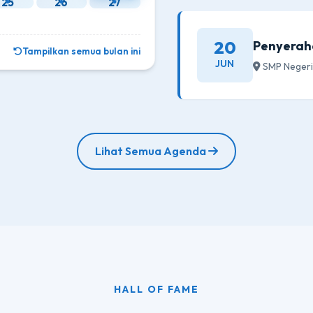
25
26
27
20
Penyeraha
Tampilkan semua bulan ini
JUN
SMP Negeri
Lihat Semua Agenda
HALL OF FAME