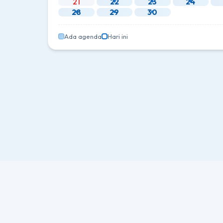
21
22
23
24
28
29
30
Ada agenda
Hari ini