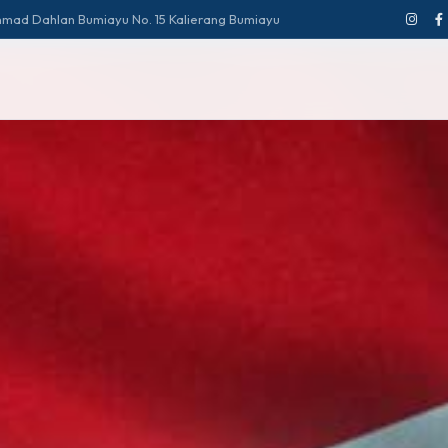
Ahmad Dahlan Bumiayu No. 15 Kalierang Bumiayu